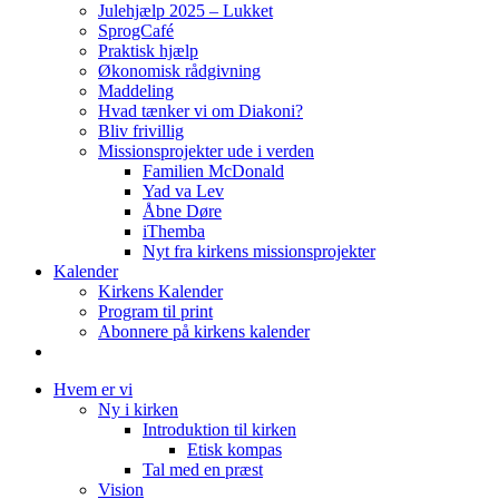
Julehjælp 2025 – Lukket
SprogCafé
Praktisk hjælp
Økonomisk rådgivning
Maddeling
Hvad tænker vi om Diakoni?
Bliv frivillig
Missionsprojekter ude i verden
Familien McDonald
Yad va Lev
Åbne Døre
iThemba
Nyt fra kirkens missionsprojekter
Kalender
Kirkens Kalender
Program til print
Abonnere på kirkens kalender
Hvem er vi
Ny i kirken
Introduktion til kirken
Etisk kompas
Tal med en præst
Vision