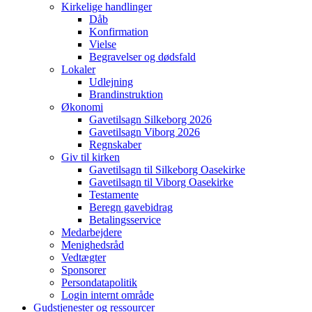
Kirkelige handlinger
Dåb
Konfirmation
Vielse
Begravelser og dødsfald
Lokaler
Udlejning
Brandinstruktion
Økonomi
Gavetilsagn Silkeborg 2026
Gavetilsagn Viborg 2026
Regnskaber
Giv til kirken
Gavetilsagn til Silkeborg Oasekirke
Gavetilsagn til Viborg Oasekirke
Testamente
Beregn gavebidrag
Betalingsservice
Medarbejdere
Menighedsråd
Vedtægter
Sponsorer
Persondatapolitik
Login internt område
Gudstjenester og ressourcer