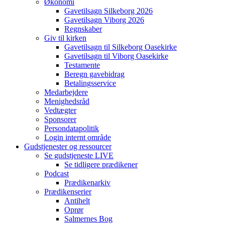
Økonomi
Gavetilsagn Silkeborg 2026
Gavetilsagn Viborg 2026
Regnskaber
Giv til kirken
Gavetilsagn til Silkeborg Oasekirke
Gavetilsagn til Viborg Oasekirke
Testamente
Beregn gavebidrag
Betalingsservice
Medarbejdere
Menighedsråd
Vedtægter
Sponsorer
Persondatapolitik
Login internt område
Gudstjenester og ressourcer
Se gudstjeneste LIVE
Se tidligere prædikener
Podcast
Prædikenarkiv
Prædikenserier
Antihelt
Oprør
Salmernes Bog