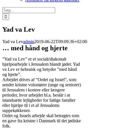
Søg
efter:
Yad va Lev
Yad va Lev
admin
2019-06-22T09:09:36+02:00
… med hånd og hjerte
”Yad va Lev” er et socialt/diakonalt
hjælpearbejde i Jerusalem blandt jøder. Yad
va Lev er hebraisk og betyder ”med hånd
og hjerte”.
Arbejdet drives af ”Ordet og Israel”, som
sender kristne volontører (unge og seniorer)
til Jerusalem i kortere eller længere
perioder, hvor arbejdet bl.a. består i at
istandsætte lejligheder for fattige familier
eller hjælpe til i et af Jerusalems
suppekøkkener.
Ordet og Israels arbejde skal betragtes som
en gave fra kristne i Danmark til det jødiske
folk.