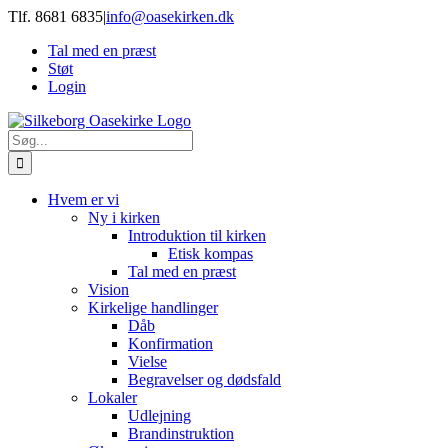
Skip
Tlf. 8681 6835
|
info@oasekirken.dk
to
Tal med en præst
content
Støt
Login
Søg
efter:
Hvem er vi
Ny i kirken
Introduktion til kirken
Etisk kompas
Tal med en præst
Vision
Kirkelige handlinger
Dåb
Konfirmation
Vielse
Begravelser og dødsfald
Lokaler
Udlejning
Brandinstruktion