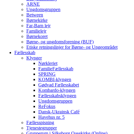
ARNE
Ungdomsgruppen
Between
Børnekirke
Far-Barn lejr
Familielejr
Børnekoret
Børne- og ungdomsforening (BUF)
Etiske retningslinjer for Børne- og Ungeområdet
Fællesskab
Klynger
Nørkleriet
FamilieFællesskab
SPRING
KOMBI-klyngen
Gødvad Fællesskabet
Kombardo-klyngen
Fællesskabsklyngen
Ungdomsgruppen
ReFokus
Dansk-Ukrainsk Café
Havehus nr. 5
Fællesspisning
Tjenestegrupper
Grupperum i Silkeborg Oasekirke (Online)