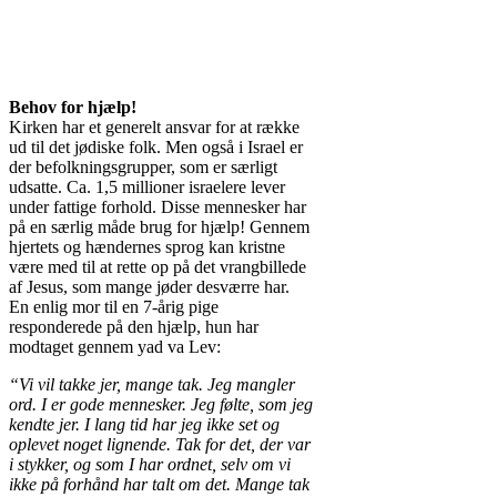
Behov for hjælp
!
Kirken har et generelt ansvar for at række
ud til det jødiske folk. Men også i Israel er
der befolkningsgrupper, som er særligt
udsatte. Ca. 1,5 millioner israelere lever
under fattige forhold. Disse mennesker har
på en særlig måde brug for hjælp! Gennem
hjertets og hændernes sprog kan kristne
være med til at rette op på det vrangbillede
af Jesus, som mange jøder desværre har.
En enlig mor til en 7-årig pige
responderede på den hjælp, hun har
modtaget gennem yad va Lev:
“Vi vil takke jer, mange tak. Jeg mangler
ord. I er gode mennesker. Jeg følte, som jeg
kendte jer. I lang tid har jeg ikke set og
oplevet noget lignende. Tak for det, der var
i stykker, og som I har ordnet, selv om vi
ikke på forhånd har talt om det. Mange tak