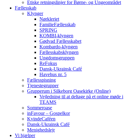
Etiske retningslinjer for Børne- og Ungeområdet
Fællesskab
Klynger
Nørkleriet
FamilieFællesskab
SPRING
KOMBI-klyngen
Gødvad Fællesskabet
Kombardo-klyngen
Fællesskabsklyngen
Ungdomsgruppen
ReFokus
Dansk-Ukrainsk Café
Havehus nr. 5
Fællesspisning
Tjenestegrupper
Grupperum i Silkeborg Oasekirke (Online)
Vejledning til at deltage på et online møde i
TEAMS
Sommeroase
inFavour – Gospelkor
KvindeCaféen
Dansk-Ukrainsk Café
Menighedslejr
Vi hjælper