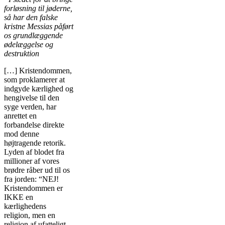
forløsning til jøderne,
så har den falske
kristne Messias påført
os grundlæggende
ødelæggelse og
destruktion
[…] Kristendommen,
som proklamerer at
indgyde kærlighed og
hengivelse til den
syge verden, har
anrettet en
forbandelse direkte
mod denne
højtragende retorik.
Lyden af blodet fra
millioner af vores
brødre råber ud til os
fra jorden: “NEJ!
Kristendommen er
IKKE en
kærlighedens
religion, men en
religion af ufatteligt