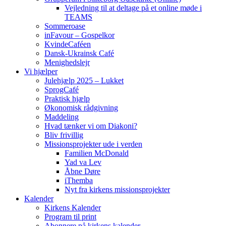
Vejledning til at deltage på et online møde i
TEAMS
Sommeroase
inFavour – Gospelkor
KvindeCaféen
Dansk-Ukrainsk Café
Menighedslejr
Vi hjælper
Julehjælp 2025 – Lukket
SprogCafé
Praktisk hjælp
Økonomisk rådgivning
Maddeling
Hvad tænker vi om Diakoni?
Bliv frivillig
Missionsprojekter ude i verden
Familien McDonald
Yad va Lev
Åbne Døre
iThemba
Nyt fra kirkens missionsprojekter
Kalender
Kirkens Kalender
Program til print
Abonnere på kirkens kalender