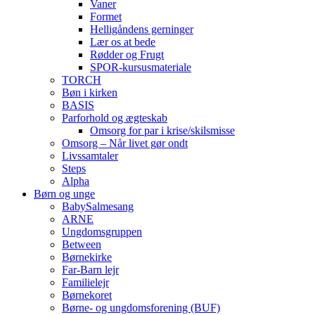
Vaner
Formet
Helligåndens gerninger
Lær os at bede
Rødder og Frugt
SPOR-kursusmateriale
TORCH
Bøn i kirken
BASIS
Parforhold og ægteskab
Omsorg for par i krise/skilsmisse
Omsorg – Når livet gør ondt
Livssamtaler
Steps
Alpha
Børn og unge
BabySalmesang
ARNE
Ungdomsgruppen
Between
Børnekirke
Far-Barn lejr
Familielejr
Børnekoret
Børne- og ungdomsforening (BUF)