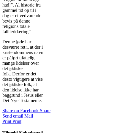
had!”. Al historie fra
gammel tid op til i
dag er et vedvarende
bevis på denne
religions totale
falliterklæring”
Denne jøde har
desværre ret i, at der i
kristendommens navn
er påført ufattelig
mange lidelser over
det jødiske
folk. Derfor er det
desto vigtigere at vise
det jødiske folk, at
den lidelse ikke har
baggrund i Jesus eller
Det Nye Testamente.
Share on Facebook
Share
Send email
Mail
Print
Print
Tilmeld Nyhedsmail