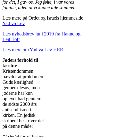
for det, I gav os. Jeg følte, i var vores
familie, uden at vi kunne tale sammen.”
Læs mere på Ordet og Israels hjemmeside :
Yad va Lev
Læs nyhedsbrev juni 2019 fra Hanne og
Leif Toft
Læs mere om Yad va Lev HER
Jøders forhold til
kristne
Kristendommen
hævder at proklamere
Guds kærlighed
gennem Jesus, men
jøderne har kun
oplevet had gennem
de sidste 2000 års
antisemitisme i
kirken. En jødisk
skribent beskriver det
på denne måde:
“I stedet for at bringe