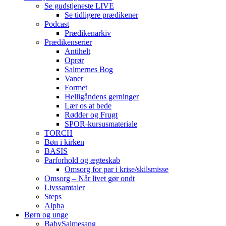
Se gudstjeneste LIVE
Se tidligere prædikener
Podcast
Prædikenarkiv
Prædikenserier
Antihelt
Oprør
Salmernes Bog
Vaner
Formet
Helligåndens gerninger
Lær os at bede
Rødder og Frugt
SPOR-kursusmateriale
TORCH
Bøn i kirken
BASIS
Parforhold og ægteskab
Omsorg for par i krise/skilsmisse
Omsorg – Når livet gør ondt
Livssamtaler
Steps
Alpha
Børn og unge
BabySalmesang