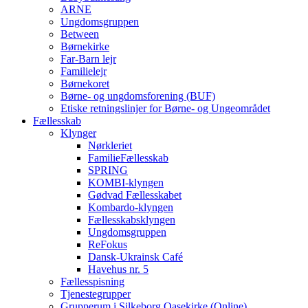
ARNE
Ungdomsgruppen
Between
Børnekirke
Far-Barn lejr
Familielejr
Børnekoret
Børne- og ungdomsforening (BUF)
Etiske retningslinjer for Børne- og Ungeområdet
Fællesskab
Klynger
Nørkleriet
FamilieFællesskab
SPRING
KOMBI-klyngen
Gødvad Fællesskabet
Kombardo-klyngen
Fællesskabsklyngen
Ungdomsgruppen
ReFokus
Dansk-Ukrainsk Café
Havehus nr. 5
Fællesspisning
Tjenestegrupper
Grupperum i Silkeborg Oasekirke (Online)