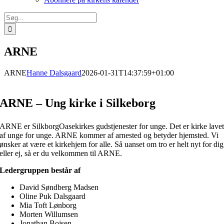
Søg
efter:
ARNE
ARNE
Hanne Dalsgaard
2026-01-31T14:37:59+01:00
ARNE – Ung kirke i Silkeborg
ARNE er SilkborgOasekirkes gudstjenester for unge. Det er kirke lave
af unge for unge. ARNE kommer af arnested og betyder hjemsted. Vi
ønsker at være et kirkehjem for alle. Så uanset om tro er helt nyt for dig
eller ej, så er du velkommen til ARNE.
Ledergruppen består af
David Søndberg Madsen
Oline Puk Dalsgaard
Mia Toft Lønborg
Morten Willumsen
Jonathan Bojsen