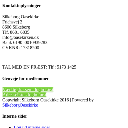
Kontaktoplysninger
Silkeborg Oasekirke
Frichsvej 2
8600 Silkeborg
Tlf. 8681 6835
info@oasekirken.dk
Bank 6190 0010939283
CVRNR: 17318500
TAL MED EN PRÆST: Tlf.: 5173 1425
Genveje for medlemmer
Værktøjskassen - login først
Adresseliste - login først
Copyright Silkeborg Oasekirke 2016 | Powered by
SilkeborgOasekirke
Toggle
Interne sider
Sliding
Bar
Log ud interne sider