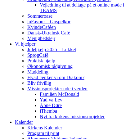
Vejledning til at deltage på et online møde i
TEAMS
Sommeroase
inFavour – Gospelkor
KvindeCaféen
Dansk-Ukrainsk Café
Menighedslejr
Vi hjælper
Julehjælp 2025 – Lukket
SprogCafé
Praktisk hjælp
Økonomisk rådgivning
Maddeling
Hvad tænker vi om Diakoni?
Bliv frivillig
Missionsprojekter ude i verden
Familien McDonald
Yad va Lev
Åbne Døre
iThemba
Nyt fra kirkens missionsprojekter
Kalender
Kirkens Kalender
Program til print
Abonnere på kirkens kalender