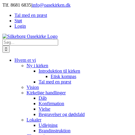
Skip
Tlf. 8681 6835
|
info@oasekirken.dk
to
Tal med en præst
content
Støt
Login
Søg
efter:
Hvem er vi
Ny i kirken
Introduktion til kirken
Etisk kompas
Tal med en præst
Vision
Kirkelige handlinger
Dåb
Konfirmation
Vielse
Begravelser og dødsfald
Lokaler
Udlejning
Brandinstruktion