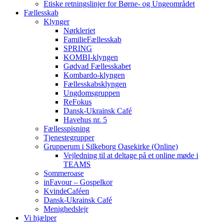
Etiske retningslinjer for Børne- og Ungeområdet
Fællesskab
Klynger
Nørkleriet
FamilieFællesskab
SPRING
KOMBI-klyngen
Gødvad Fællesskabet
Kombardo-klyngen
Fællesskabsklyngen
Ungdomsgruppen
ReFokus
Dansk-Ukrainsk Café
Havehus nr. 5
Fællesspisning
Tjenestegrupper
Grupperum i Silkeborg Oasekirke (Online)
Vejledning til at deltage på et online møde i
TEAMS
Sommeroase
inFavour – Gospelkor
KvindeCaféen
Dansk-Ukrainsk Café
Menighedslejr
Vi hjælper