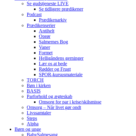
Se gudstjeneste LIVE
Se tidligere prædikener
Podcast
Prædikenarkiv
Prædikenserier
Antihelt
Oprør
Salmernes Bog
Vaner
Formet
Helligåndens gerninger
Lær os at bede
Rødder og Frugt
SPOR-kursusmateriale
TORCH
Bøn i kirken
BASIS
Parforhold og ægteskab
Omsorg for par i krise/skilsmisse
Omsorg – Når livet gør ondt
Livssamtaler
Steps
Alpha
Børn og unge
BabySalmesang