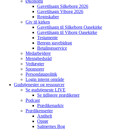
Økonomi
Gavetilsagn Silkeborg 2026
Gavetilsagn Viborg 2026
Regnskaber
Giv til kirken
Gavetilsagn til Silkeborg Oasekirke
Gavetilsagn til Viborg Oasekirke
Testamente
Beregn gavebidrag
Betalingsservice
Medarbejdere
Menighedsråd
Vedtægter
Sponsorer
Persondatapolitik
Login internt område
Gudstjenester og ressourcer
Se gudstjeneste LIVE
Se tidligere prædikener
Podcast
Prædikenarkiv
Prædikenserier
Antihelt
Oprør
Salmernes Bog