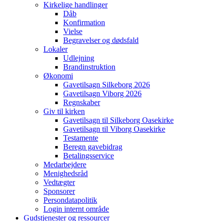
Kirkelige handlinger
Dåb
Konfirmation
Vielse
Begravelser og dødsfald
Lokaler
Udlejning
Brandinstruktion
Økonomi
Gavetilsagn Silkeborg 2026
Gavetilsagn Viborg 2026
Regnskaber
Giv til kirken
Gavetilsagn til Silkeborg Oasekirke
Gavetilsagn til Viborg Oasekirke
Testamente
Beregn gavebidrag
Betalingsservice
Medarbejdere
Menighedsråd
Vedtægter
Sponsorer
Persondatapolitik
Login internt område
Gudstjenester og ressourcer