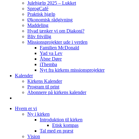
Julehjælp 2025 – Lukket
SprogCafé
Praktisk hjælp
Økonomisk rådgivning
Maddeling
Hvad tænker vi om Diakoni?
Bliv frivillig
Missionsprojekter ude i verden
Familien McDonald
Yad va Lev
Åbne Døre
iThemba
Nyt fra kirkens missionsprojekter
Kalender
Kirkens Kalender
Program til print
Abonnere på kirkens kalender
Hvem er vi
Ny i kirken
Introduktion til kirken
Etisk kompas
Tal med en præst
Vision