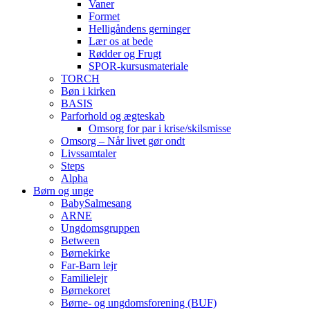
Vaner
Formet
Helligåndens gerninger
Lær os at bede
Rødder og Frugt
SPOR-kursusmateriale
TORCH
Bøn i kirken
BASIS
Parforhold og ægteskab
Omsorg for par i krise/skilsmisse
Omsorg – Når livet gør ondt
Livssamtaler
Steps
Alpha
Børn og unge
BabySalmesang
ARNE
Ungdomsgruppen
Between
Børnekirke
Far-Barn lejr
Familielejr
Børnekoret
Børne- og ungdomsforening (BUF)