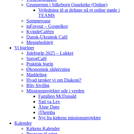
Grupperum i Silkeborg Oasekirke (Online)
Vejledning til at deltage på et online møde i
TEAMS
Sommeroase
inFavour – Gospelkor
KvindeCaféen
Dansk-Ukrainsk Café
Menighedslejr
Vi hjælper
Julehjælp 2025 – Lukket
SprogCafé
Praktisk hjælp
Økonomisk rådgivning
Maddeling
Hvad tænker vi om Diakoni?
Bliv frivillig
Missionsprojekter ude i verden
Familien McDonald
Yad va Lev
Åbne Døre
iThemba
Nyt fra kirkens missionsprojekter
Kalender
Kirkens Kalender
Program til print