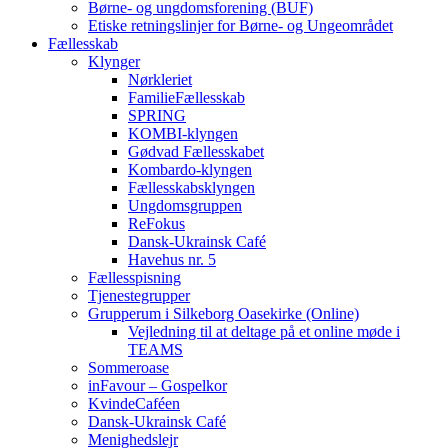
Børne- og ungdomsforening (BUF)
Etiske retningslinjer for Børne- og Ungeområdet
Fællesskab
Klynger
Nørkleriet
FamilieFællesskab
SPRING
KOMBI-klyngen
Gødvad Fællesskabet
Kombardo-klyngen
Fællesskabsklyngen
Ungdomsgruppen
ReFokus
Dansk-Ukrainsk Café
Havehus nr. 5
Fællesspisning
Tjenestegrupper
Grupperum i Silkeborg Oasekirke (Online)
Vejledning til at deltage på et online møde i
TEAMS
Sommeroase
inFavour – Gospelkor
KvindeCaféen
Dansk-Ukrainsk Café
Menighedslejr