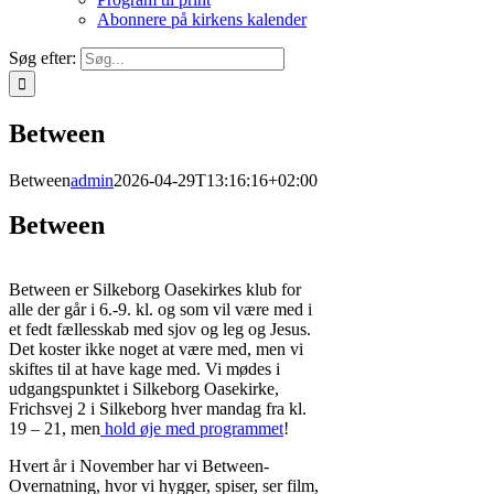
Abonnere på kirkens kalender
Søg efter:
Between
Between
admin
2026-04-29T13:16:16+02:00
Between
Between er Silkeborg Oasekirkes klub for
alle der går i 6.-9. kl. og som vil være med i
et fedt fællesskab med sjov og leg og Jesus.
Det koster ikke noget at være med, men vi
skiftes til at have kage med. Vi mødes i
udgangspunktet i Silkeborg Oasekirke,
Frichsvej 2 i Silkeborg hver mandag fra kl.
19 – 21, men
hold øje med programmet
!
Hvert år i November har vi Between-
Overnatning, hvor vi hygger, spiser, ser film,