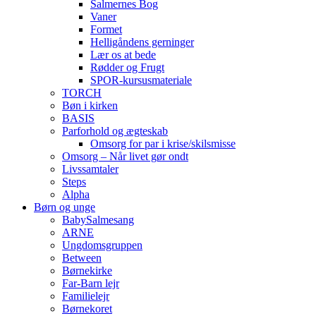
Salmernes Bog
Vaner
Formet
Helligåndens gerninger
Lær os at bede
Rødder og Frugt
SPOR-kursusmateriale
TORCH
Bøn i kirken
BASIS
Parforhold og ægteskab
Omsorg for par i krise/skilsmisse
Omsorg – Når livet gør ondt
Livssamtaler
Steps
Alpha
Børn og unge
BabySalmesang
ARNE
Ungdomsgruppen
Between
Børnekirke
Far-Barn lejr
Familielejr
Børnekoret