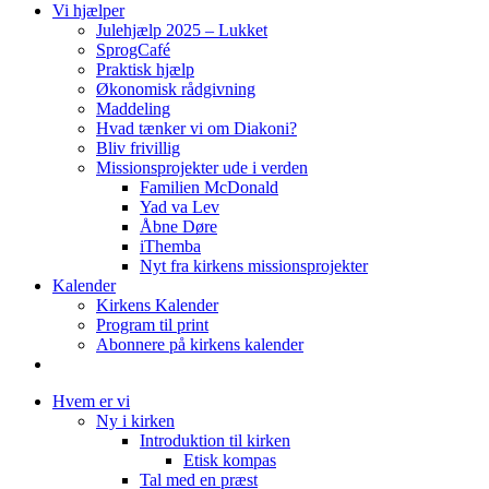
Vi hjælper
Julehjælp 2025 – Lukket
SprogCafé
Praktisk hjælp
Økonomisk rådgivning
Maddeling
Hvad tænker vi om Diakoni?
Bliv frivillig
Missionsprojekter ude i verden
Familien McDonald
Yad va Lev
Åbne Døre
iThemba
Nyt fra kirkens missionsprojekter
Kalender
Kirkens Kalender
Program til print
Abonnere på kirkens kalender
Hvem er vi
Ny i kirken
Introduktion til kirken
Etisk kompas
Tal med en præst