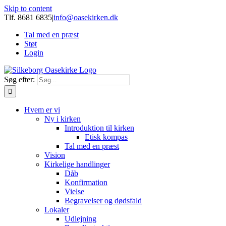
Skip to content
Tlf. 8681 6835
|
info@oasekirken.dk
Tal med en præst
Støt
Login
Søg efter:
Hvem er vi
Ny i kirken
Introduktion til kirken
Etisk kompas
Tal med en præst
Vision
Kirkelige handlinger
Dåb
Konfirmation
Vielse
Begravelser og dødsfald
Lokaler
Udlejning