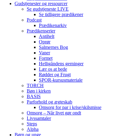
Gudstjenester og ressourcer
Se gudstjeneste LIVE
Se tidligere prædikener
Podcast
Prædikenarkiv
Prædikenserier
Antihelt
Oprør
Salmernes Bog
Vaner
Formet
Helligåndens gerninger
Lær os at bede
Rødder og Frugt
SPOR-kursusmateriale
TORCH
Bøn i kirken
BASIS
Parforhold og ægteskab
Omsorg for par i krise/skilsmisse
Omsorg – Når livet gør ondt
Livssamtaler
Steps
Alpha
Børn og unge