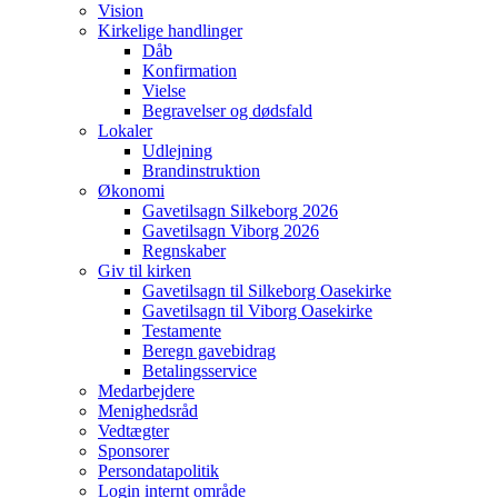
Vision
Kirkelige handlinger
Dåb
Konfirmation
Vielse
Begravelser og dødsfald
Lokaler
Udlejning
Brandinstruktion
Økonomi
Gavetilsagn Silkeborg 2026
Gavetilsagn Viborg 2026
Regnskaber
Giv til kirken
Gavetilsagn til Silkeborg Oasekirke
Gavetilsagn til Viborg Oasekirke
Testamente
Beregn gavebidrag
Betalingsservice
Medarbejdere
Menighedsråd
Vedtægter
Sponsorer
Persondatapolitik
Login internt område