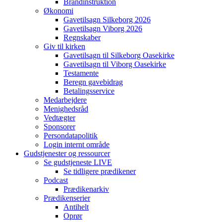
Brandinstruktion
Økonomi
Gavetilsagn Silkeborg 2026
Gavetilsagn Viborg 2026
Regnskaber
Giv til kirken
Gavetilsagn til Silkeborg Oasekirke
Gavetilsagn til Viborg Oasekirke
Testamente
Beregn gavebidrag
Betalingsservice
Medarbejdere
Menighedsråd
Vedtægter
Sponsorer
Persondatapolitik
Login internt område
Gudstjenester og ressourcer
Se gudstjeneste LIVE
Se tidligere prædikener
Podcast
Prædikenarkiv
Prædikenserier
Antihelt
Oprør