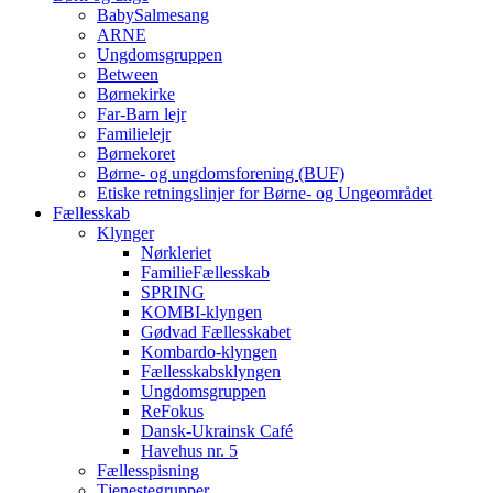
BabySalmesang
ARNE
Ungdomsgruppen
Between
Børnekirke
Far-Barn lejr
Familielejr
Børnekoret
Børne- og ungdomsforening (BUF)
Etiske retningslinjer for Børne- og Ungeområdet
Fællesskab
Klynger
Nørkleriet
FamilieFællesskab
SPRING
KOMBI-klyngen
Gødvad Fællesskabet
Kombardo-klyngen
Fællesskabsklyngen
Ungdomsgruppen
ReFokus
Dansk-Ukrainsk Café
Havehus nr. 5
Fællesspisning
Tjenestegrupper