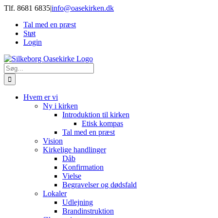
Skip
Tlf. 8681 6835
|
info@oasekirken.dk
to
Tal med en præst
content
Støt
Login
Søg
efter:
Hvem er vi
Ny i kirken
Introduktion til kirken
Etisk kompas
Tal med en præst
Vision
Kirkelige handlinger
Dåb
Konfirmation
Vielse
Begravelser og dødsfald
Lokaler
Udlejning
Brandinstruktion