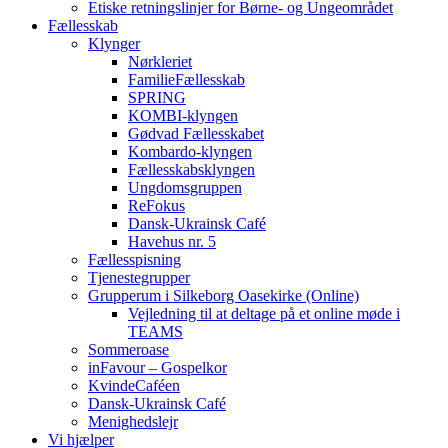
Etiske retningslinjer for Børne- og Ungeområdet
Fællesskab
Klynger
Nørkleriet
FamilieFællesskab
SPRING
KOMBI-klyngen
Gødvad Fællesskabet
Kombardo-klyngen
Fællesskabsklyngen
Ungdomsgruppen
ReFokus
Dansk-Ukrainsk Café
Havehus nr. 5
Fællesspisning
Tjenestegrupper
Grupperum i Silkeborg Oasekirke (Online)
Vejledning til at deltage på et online møde i
TEAMS
Sommeroase
inFavour – Gospelkor
KvindeCaféen
Dansk-Ukrainsk Café
Menighedslejr
Vi hjælper