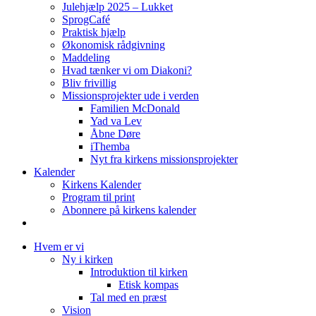
Julehjælp 2025 – Lukket
SprogCafé
Praktisk hjælp
Økonomisk rådgivning
Maddeling
Hvad tænker vi om Diakoni?
Bliv frivillig
Missionsprojekter ude i verden
Familien McDonald
Yad va Lev
Åbne Døre
iThemba
Nyt fra kirkens missionsprojekter
Kalender
Kirkens Kalender
Program til print
Abonnere på kirkens kalender
Hvem er vi
Ny i kirken
Introduktion til kirken
Etisk kompas
Tal med en præst
Vision