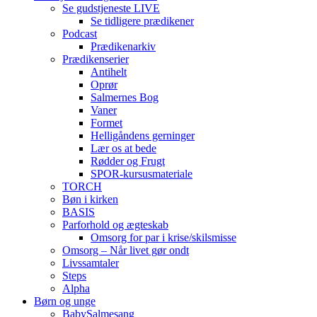
Se gudstjeneste LIVE
Se tidligere prædikener
Podcast
Prædikenarkiv
Prædikenserier
Antihelt
Oprør
Salmernes Bog
Vaner
Formet
Helligåndens gerninger
Lær os at bede
Rødder og Frugt
SPOR-kursusmateriale
TORCH
Bøn i kirken
BASIS
Parforhold og ægteskab
Omsorg for par i krise/skilsmisse
Omsorg – Når livet gør ondt
Livssamtaler
Steps
Alpha
Børn og unge
BabySalmesang