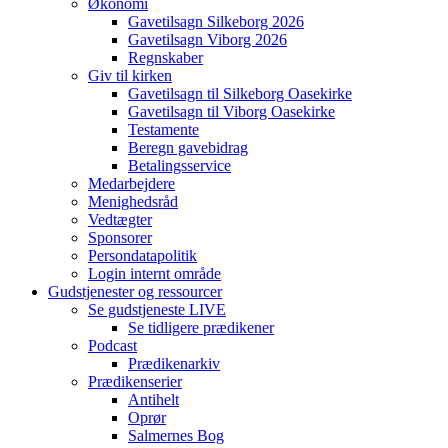
Økonomi
Gavetilsagn Silkeborg 2026
Gavetilsagn Viborg 2026
Regnskaber
Giv til kirken
Gavetilsagn til Silkeborg Oasekirke
Gavetilsagn til Viborg Oasekirke
Testamente
Beregn gavebidrag
Betalingsservice
Medarbejdere
Menighedsråd
Vedtægter
Sponsorer
Persondatapolitik
Login internt område
Gudstjenester og ressourcer
Se gudstjeneste LIVE
Se tidligere prædikener
Podcast
Prædikenarkiv
Prædikenserier
Antihelt
Oprør
Salmernes Bog