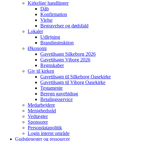
Kirkelige handlinger
Dåb
Konfirmation
Vielse
Begravelser og dødsfald
Lokaler
Udlejning
Brandinstruktion
Økonomi
Gavetilsagn Silkeborg 2026
Gavetilsagn Viborg 2026
Regnskaber
Giv til kirken
Gavetilsagn til Silkeborg Oasekirke
Gavetilsagn til Viborg Oasekirke
Testamente
Beregn gavebidrag
Betalingsservice
Medarbejdere
Menighedsråd
Vedtægter
Sponsorer
Persondatapolitik
Login internt område
Gudstjenester og ressourcer