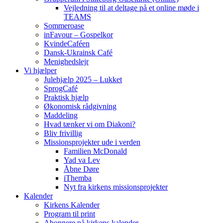
Vejledning til at deltage på et online møde i
TEAMS
Sommeroase
inFavour – Gospelkor
KvindeCaféen
Dansk-Ukrainsk Café
Menighedslejr
Vi hjælper
Julehjælp 2025 – Lukket
SprogCafé
Praktisk hjælp
Økonomisk rådgivning
Maddeling
Hvad tænker vi om Diakoni?
Bliv frivillig
Missionsprojekter ude i verden
Familien McDonald
Yad va Lev
Åbne Døre
iThemba
Nyt fra kirkens missionsprojekter
Kalender
Kirkens Kalender
Program til print
Abonnere på kirkens kalender