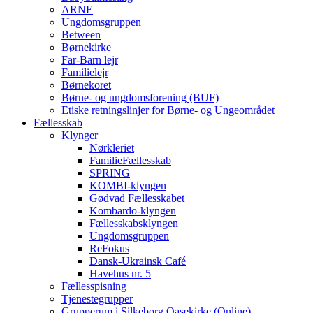
ARNE
Ungdomsgruppen
Between
Børnekirke
Far-Barn lejr
Familielejr
Børnekoret
Børne- og ungdomsforening (BUF)
Etiske retningslinjer for Børne- og Ungeområdet
Fællesskab
Klynger
Nørkleriet
FamilieFællesskab
SPRING
KOMBI-klyngen
Gødvad Fællesskabet
Kombardo-klyngen
Fællesskabsklyngen
Ungdomsgruppen
ReFokus
Dansk-Ukrainsk Café
Havehus nr. 5
Fællesspisning
Tjenestegrupper
Grupperum i Silkeborg Oasekirke (Online)