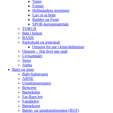
Vaner
Formet
Helligåndens gerninger
Lær os at bede
Rødder og Frugt
SPOR-kursusmateriale
TORCH
Bøn i kirken
BASIS
Parforhold og ægteskab
Omsorg for par i krise/skilsmisse
Omsorg – Når livet gør ondt
Livssamtaler
Steps
Alpha
Børn og unge
BabySalmesang
ARNE
Ungdomsgruppen
Between
Børnekirke
Far-Barn lejr
Familielejr
Børnekoret
Børne- og ungdomsforening (BUF)