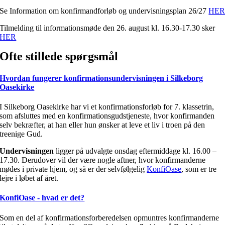
Se Information om konfirmandforløb og undervisningsplan 26/27
HE
Tilmelding til informationsmøde den 26. august kl. 16.30-17.30 sker
HER
Ofte stillede spørgsmål
Hvordan fungerer konfirmationsundervisningen i Silkeborg
Oasekirke
I Silkeborg Oasekirke har vi et konfirmationsforløb for 7. klassetrin,
som afsluttes med en konfirmationsgudstjeneste, hvor konfirmanden
selv bekræfter, at han eller hun ønsker at leve et liv i troen på den
treenige Gud.
Undervisningen
ligger på udvalgte onsdag eftermiddage kl. 16.00 –
17.30. Derudover vil der være nogle aftner, hvor konfirmanderne
mødes i private hjem, og så er der selvfølgelig
KonfiOase
, som er tre
lejre i løbet af året.
KonfiOase - hvad er det?
Som en del af konfirmationsforberedelsen opmuntres konfirmanderne