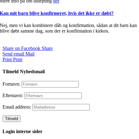
Mere info på om udlejning
her
Kan mit barn blive konfirmeret, hvis det ikke er døbt?
Nej, men vi kan kombinere dåb og konfirmation, sådan at dit barn kan
blive døbt samme dag, som der er konfirmation i kirken.
Share on Facebook
Share
Send email
Mail
Print
Print
Tilmeld Nyhedsmail
Fornavn:
Efternavn:
Email address:
Login interne sider