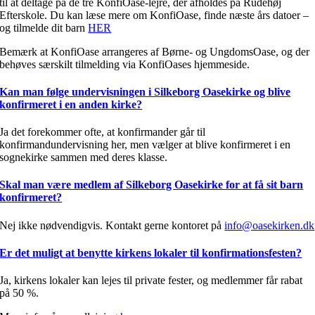
til at deltage på de tre KonfiOase-lejre, der afholdes på Rudehøj
Efterskole. Du kan læse mere om KonfiOase, finde næste års datoer –
og tilmelde dit barn
HER
Bemærk at KonfiOase arrangeres af Børne- og UngdomsOase, og der
behøves særskilt tilmelding via KonfiOases hjemmeside.
Kan man følge undervisningen i Silkeborg Oasekirke og blive
konfirmeret i en anden kirke?
Ja det forekommer ofte, at konfirmander går til
konfirmandundervisning her, men vælger at blive konfirmeret i en
sognekirke sammen med deres klasse.
Skal man være medlem af Silkeborg Oasekirke for at få sit barn
konfirmeret?
Nej ikke nødvendigvis. Kontakt gerne kontoret på
info@oasekirken.dk
Er det muligt at benytte kirkens lokaler til konfirmationsfesten?
Ja, kirkens lokaler kan lejes til private fester, og medlemmer får rabat
på 50 %.