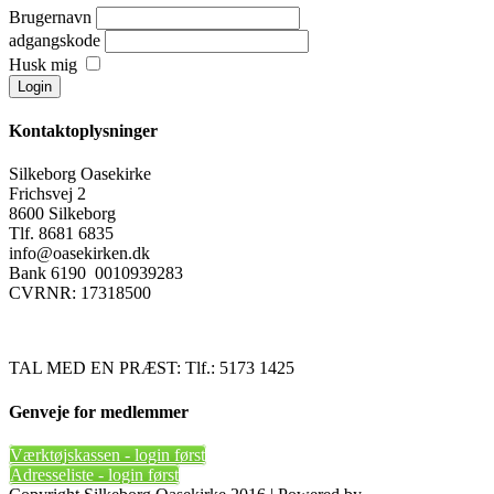
Brugernavn
adgangskode
Husk mig
Kontaktoplysninger
Silkeborg Oasekirke
Frichsvej 2
8600 Silkeborg
Tlf. 8681 6835
info@oasekirken.dk
Bank 6190 0010939283
CVRNR: 17318500
TAL MED EN PRÆST: Tlf.: 5173 1425
Genveje for medlemmer
Værktøjskassen - login først
Adresseliste - login først