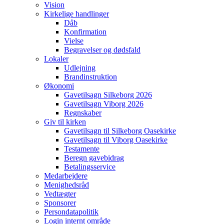
Vision
Kirkelige handlinger
Dåb
Konfirmation
Vielse
Begravelser og dødsfald
Lokaler
Udlejning
Brandinstruktion
Økonomi
Gavetilsagn Silkeborg 2026
Gavetilsagn Viborg 2026
Regnskaber
Giv til kirken
Gavetilsagn til Silkeborg Oasekirke
Gavetilsagn til Viborg Oasekirke
Testamente
Beregn gavebidrag
Betalingsservice
Medarbejdere
Menighedsråd
Vedtægter
Sponsorer
Persondatapolitik
Login internt område