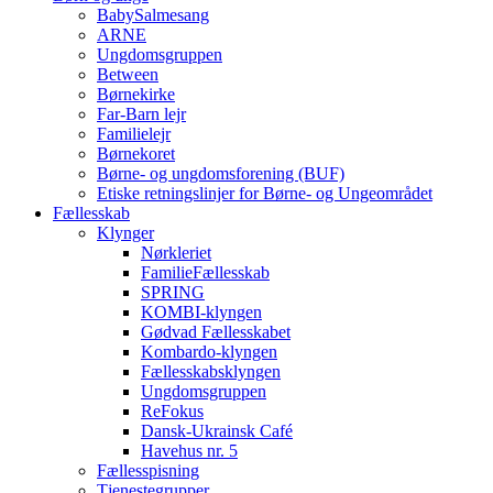
BabySalmesang
ARNE
Ungdomsgruppen
Between
Børnekirke
Far-Barn lejr
Familielejr
Børnekoret
Børne- og ungdomsforening (BUF)
Etiske retningslinjer for Børne- og Ungeområdet
Fællesskab
Klynger
Nørkleriet
FamilieFællesskab
SPRING
KOMBI-klyngen
Gødvad Fællesskabet
Kombardo-klyngen
Fællesskabsklyngen
Ungdomsgruppen
ReFokus
Dansk-Ukrainsk Café
Havehus nr. 5
Fællesspisning
Tjenestegrupper