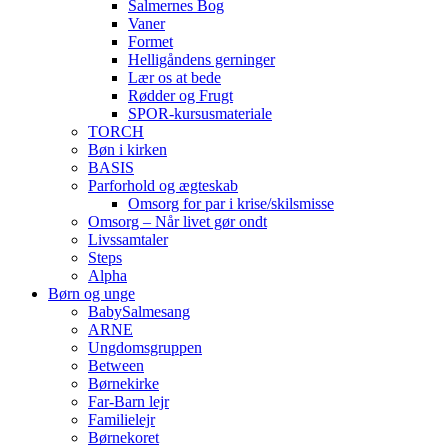
Salmernes Bog
Vaner
Formet
Helligåndens gerninger
Lær os at bede
Rødder og Frugt
SPOR-kursusmateriale
TORCH
Bøn i kirken
BASIS
Parforhold og ægteskab
Omsorg for par i krise/skilsmisse
Omsorg – Når livet gør ondt
Livssamtaler
Steps
Alpha
Børn og unge
BabySalmesang
ARNE
Ungdomsgruppen
Between
Børnekirke
Far-Barn lejr
Familielejr
Børnekoret