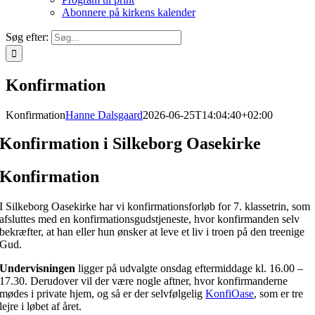
Abonnere på kirkens kalender
Søg efter:
Konfirmation
Konfirmation
Hanne Dalsgaard
2026-06-25T14:04:40+02:00
Konfirmation i Silkeborg Oasekirke
Konfirmation
I Silkeborg Oasekirke har vi konfirmationsforløb for 7. klassetrin, som
afsluttes med en konfirmationsgudstjeneste, hvor konfirmanden selv
bekræfter, at han eller hun ønsker at leve et liv i troen på den treenige
Gud.
Undervisningen
ligger på udvalgte onsdag eftermiddage kl. 16.00 –
17.30. Derudover vil der være nogle aftner, hvor konfirmanderne
mødes i private hjem, og så er der selvfølgelig
KonfiOase
, som er tre
lejre i løbet af året.