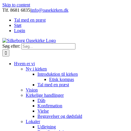
Skip to content
Tlf. 8681 6835
|
info@oasekirken.dk
Tal med en præst
Støt
Login
Søg efter:
Hvem er vi
Ny i kirken
Introduktion til kirken
Etisk kompas
Tal med en præst
Vision
Kirkelige handlinger
Dåb
Konfirmation
Vielse
Begravelser og dødsfald
Lokaler
Udlejning