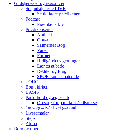
Gudstjenester og ressourcer
Se gudstjeneste LIVE
Se tidligere prædikener
Podcast
Prædikenarkiv
Prædikenserier
Antihelt
Oprør
Salmernes Bog
Vaner
Formet
Helligåndens gerninger
Lær os at bede
Rødder og Frugt
SPOR-kursusmateriale
TORCH
Bøn i kirken
BASIS
Parforhold og ægteskab
Omsorg for par i krise/skilsmisse
Omsorg – Når livet gør ondt
Livssamtaler
Steps
Alpha
Børn og unge