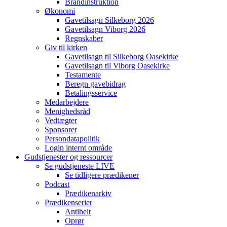
Brandinstruktion
Økonomi
Gavetilsagn Silkeborg 2026
Gavetilsagn Viborg 2026
Regnskaber
Giv til kirken
Gavetilsagn til Silkeborg Oasekirke
Gavetilsagn til Viborg Oasekirke
Testamente
Beregn gavebidrag
Betalingsservice
Medarbejdere
Menighedsråd
Vedtægter
Sponsorer
Persondatapolitik
Login internt område
Gudstjenester og ressourcer
Se gudstjeneste LIVE
Se tidligere prædikener
Podcast
Prædikenarkiv
Prædikenserier
Antihelt
Oprør