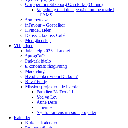
Grupperum i Silkeborg Oasekirke (Online)
Vejledning til at deltage på et online møde i
TEAMS
Sommeroase
inFavour – Gospelkor
KvindeCaféen
Dansk-Ukrainsk Café
Menighedslejr
Vi hjælper
Julehjælp 2025 – Lukket
SprogCafé
Praktisk hjælp
Økonomisk rådgivning
Maddeling
Hvad tænker vi om Diakoni?
Bliv frivillig
Missionsprojekter ude i verden
Familien McDonald
Yad va Lev
Åbne Døre
iThemba
Nyt fra kirkens missionsprojekter
Kalender
Kirkens Kalender
Program til print