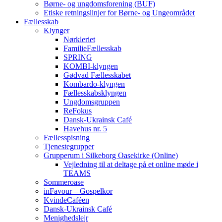
Børne- og ungdomsforening (BUF)
Etiske retningslinjer for Børne- og Ungeområdet
Fællesskab
Klynger
Nørkleriet
FamilieFællesskab
SPRING
KOMBI-klyngen
Gødvad Fællesskabet
Kombardo-klyngen
Fællesskabsklyngen
Ungdomsgruppen
ReFokus
Dansk-Ukrainsk Café
Havehus nr. 5
Fællesspisning
Tjenestegrupper
Grupperum i Silkeborg Oasekirke (Online)
Vejledning til at deltage på et online møde i
TEAMS
Sommeroase
inFavour – Gospelkor
KvindeCaféen
Dansk-Ukrainsk Café
Menighedslejr