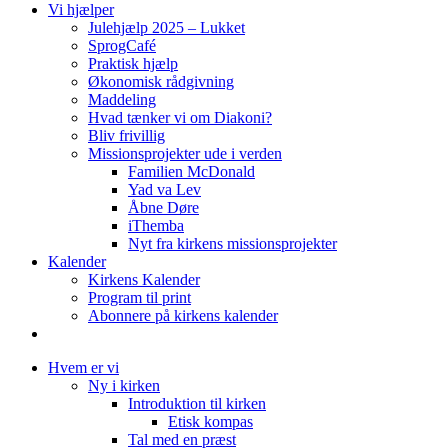
Vi hjælper
Julehjælp 2025 – Lukket
SprogCafé
Praktisk hjælp
Økonomisk rådgivning
Maddeling
Hvad tænker vi om Diakoni?
Bliv frivillig
Missionsprojekter ude i verden
Familien McDonald
Yad va Lev
Åbne Døre
iThemba
Nyt fra kirkens missionsprojekter
Kalender
Kirkens Kalender
Program til print
Abonnere på kirkens kalender
Hvem er vi
Ny i kirken
Introduktion til kirken
Etisk kompas
Tal med en præst