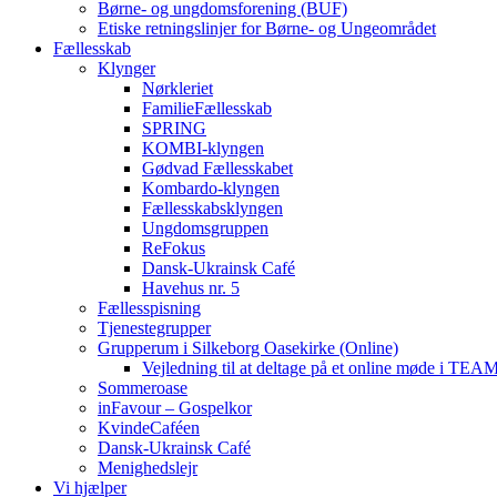
Børne- og ungdomsforening (BUF)
Etiske retningslinjer for Børne- og Ungeområdet
Fællesskab
Klynger
Nørkleriet
FamilieFællesskab
SPRING
KOMBI-klyngen
Gødvad Fællesskabet
Kombardo-klyngen
Fællesskabsklyngen
Ungdomsgruppen
ReFokus
Dansk-Ukrainsk Café
Havehus nr. 5
Fællesspisning
Tjenestegrupper
Grupperum i Silkeborg Oasekirke (Online)
Vejledning til at deltage på et online møde i TEA
Sommeroase
inFavour – Gospelkor
KvindeCaféen
Dansk-Ukrainsk Café
Menighedslejr
Vi hjælper