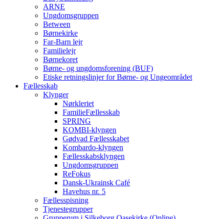
ARNE
Ungdomsgruppen
Between
Børnekirke
Far-Barn lejr
Familielejr
Børnekoret
Børne- og ungdomsforening (BUF)
Etiske retningslinjer for Børne- og Ungeområdet
Fællesskab
Klynger
Nørkleriet
FamilieFællesskab
SPRING
KOMBI-klyngen
Gødvad Fællesskabet
Kombardo-klyngen
Fællesskabsklyngen
Ungdomsgruppen
ReFokus
Dansk-Ukrainsk Café
Havehus nr. 5
Fællesspisning
Tjenestegrupper
Grupperum i Silkeborg Oasekirke (Online)