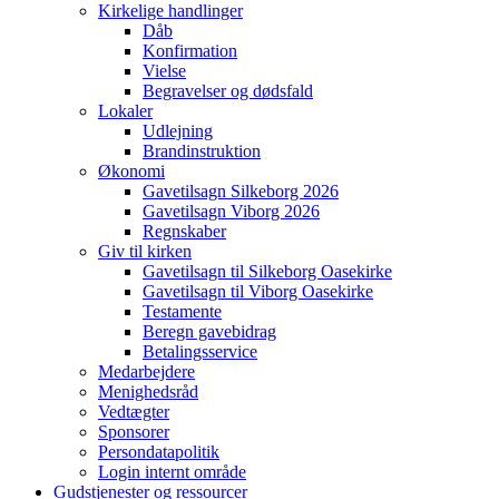
Kirkelige handlinger
Dåb
Konfirmation
Vielse
Begravelser og dødsfald
Lokaler
Udlejning
Brandinstruktion
Økonomi
Gavetilsagn Silkeborg 2026
Gavetilsagn Viborg 2026
Regnskaber
Giv til kirken
Gavetilsagn til Silkeborg Oasekirke
Gavetilsagn til Viborg Oasekirke
Testamente
Beregn gavebidrag
Betalingsservice
Medarbejdere
Menighedsråd
Vedtægter
Sponsorer
Persondatapolitik
Login internt område
Gudstjenester og ressourcer