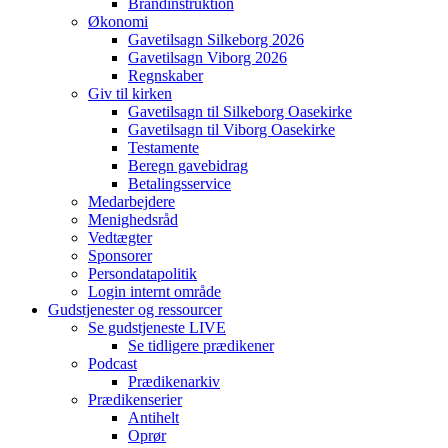
Brandinstruktion
Økonomi
Gavetilsagn Silkeborg 2026
Gavetilsagn Viborg 2026
Regnskaber
Giv til kirken
Gavetilsagn til Silkeborg Oasekirke
Gavetilsagn til Viborg Oasekirke
Testamente
Beregn gavebidrag
Betalingsservice
Medarbejdere
Menighedsråd
Vedtægter
Sponsorer
Persondatapolitik
Login internt område
Gudstjenester og ressourcer
Se gudstjeneste LIVE
Se tidligere prædikener
Podcast
Prædikenarkiv
Prædikenserier
Antihelt
Oprør