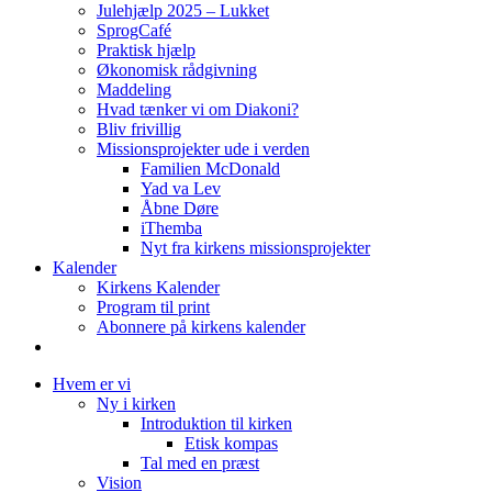
Julehjælp 2025 – Lukket
SprogCafé
Praktisk hjælp
Økonomisk rådgivning
Maddeling
Hvad tænker vi om Diakoni?
Bliv frivillig
Missionsprojekter ude i verden
Familien McDonald
Yad va Lev
Åbne Døre
iThemba
Nyt fra kirkens missionsprojekter
Kalender
Kirkens Kalender
Program til print
Abonnere på kirkens kalender
Hvem er vi
Ny i kirken
Introduktion til kirken
Etisk kompas
Tal med en præst
Vision