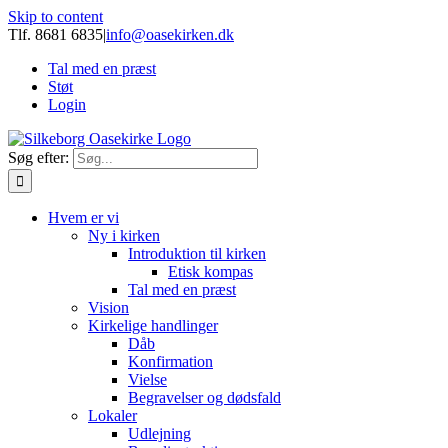
Skip to content
Tlf. 8681 6835
|
info@oasekirken.dk
Tal med en præst
Støt
Login
Søg efter:
Hvem er vi
Ny i kirken
Introduktion til kirken
Etisk kompas
Tal med en præst
Vision
Kirkelige handlinger
Dåb
Konfirmation
Vielse
Begravelser og dødsfald
Lokaler
Udlejning