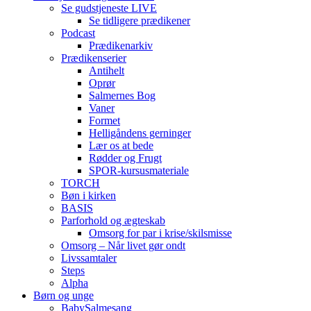
Se gudstjeneste LIVE
Se tidligere prædikener
Podcast
Prædikenarkiv
Prædikenserier
Antihelt
Oprør
Salmernes Bog
Vaner
Formet
Helligåndens gerninger
Lær os at bede
Rødder og Frugt
SPOR-kursusmateriale
TORCH
Bøn i kirken
BASIS
Parforhold og ægteskab
Omsorg for par i krise/skilsmisse
Omsorg – Når livet gør ondt
Livssamtaler
Steps
Alpha
Børn og unge
BabySalmesang