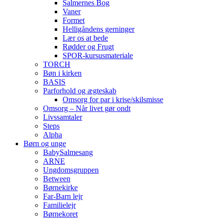
Salmernes Bog
Vaner
Formet
Helligåndens gerninger
Lær os at bede
Rødder og Frugt
SPOR-kursusmateriale
TORCH
Bøn i kirken
BASIS
Parforhold og ægteskab
Omsorg for par i krise/skilsmisse
Omsorg – Når livet gør ondt
Livssamtaler
Steps
Alpha
Børn og unge
BabySalmesang
ARNE
Ungdomsgruppen
Between
Børnekirke
Far-Barn lejr
Familielejr
Børnekoret